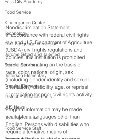
Falls City Academy
Food Service
Kindergarten Center
Nondiscrimination Statement:
Technology
In accordance with federal civil rights 
law and U.S. Department of Agriculture 
Dual Language Immersion
(USDA) civil rights regulations and 
Jerome Gifted and Talented
policies, this institution is prohibited 
from discriminating on the basis of 
Special Services
race, color, national origin, sex 
Jefferson Elementary
(including gender identity and sexual 
Frontier Elementary
orientation), disability, age, or reprisal 
or retaliation for prior civil rights activity.
District Announcements
JHS News
Program information may be made 
available in languages other than 
JSD Tiger Tracks
English. Persons with disabilities who 
Food Service Staff
require alternative means of 
communication to obtain program 
Transportation