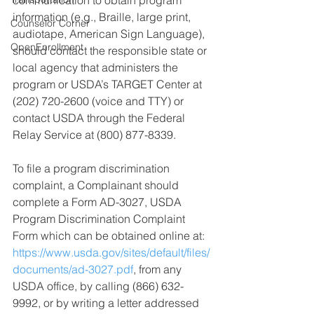
information (e.g., Braille, large print, 
Counselor Corner
audiotape, American Sign Language), 
OpenEnrollment
should contact the responsible state or 
local agency that administers the 
program or USDA’s TARGET Center at 
(202) 720-2600 (voice and TTY) or 
contact USDA through the Federal 
Relay Service at (800) 877-8339.
To file a program discrimination 
complaint, a Complainant should 
complete a Form AD-3027, USDA 
Program Discrimination Complaint 
Form which can be obtained online at: 
https://www.usda.gov/sites/default/files/
documents/ad-3027.pdf
, from any 
USDA office, by calling (866) 632-
9992, or by writing a letter addressed 