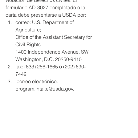
formulario AD-3027 completado o la 
carta debe presentarse a USDA por:
correo: U.S. Department of 
Agriculture;
Office of the Assistant Secretary for 
Civil Rights
1400 Independence Avenue, SW
Washington, D.C. 20250-9410
fax: (833) 256-1665 o (202) 690-
7442
 correo electrónico: 
program.intake@usda.gov
.
Esta institución es un proveedor que 
brinda igualdad de oportunidades.
01/26/2023